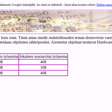
äännetty Googlen kääntäjällä. Jos tämä on äidinkieli - käytä aikaa korjata virheet:
Ehdota pare
uin ostat. Tämä antaa sinulle mahdollisuuden testata demoversio varmist
istoidaan ohjelmien sähköpostiisi. Asennetut ohjelmat tuottavat Hardware
n työasema
Jokainen seuraavista työasema
0$
40$
0$
10$
0$
40$