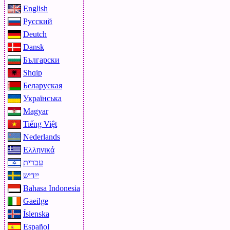
English
Русский
Deutch
Dansk
Български
Shqip
Беларуская
Українська
Magyar
Tiếng Việt
Nederlands
Ελληνικά
עברית
ייִדיש
Bahasa Indonesia
Gaeilge
Íslenska
Español