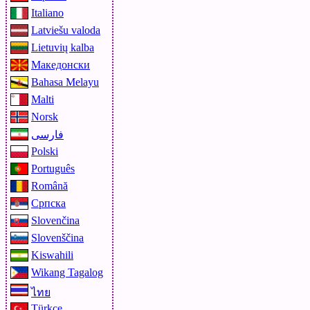
Italiano
Latviešu valoda
Lietuvių kalba
Македонски
Bahasa Melayu
Malti
Norsk
فارسی
Polski
Português
Română
Српска
Slovenčina
Slovenščina
Kiswahili
Wikang Tagalog
ไทย
Türkçe