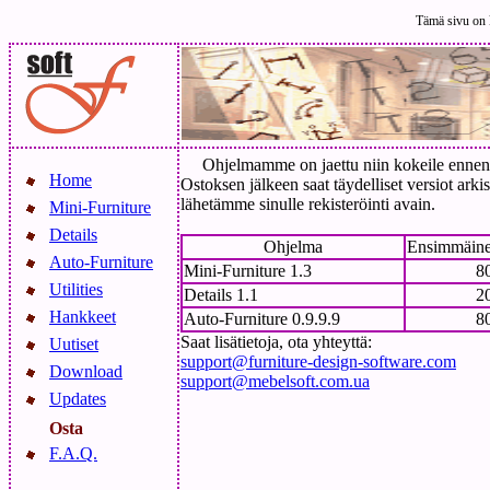
Tämä sivu on k
Ohjelmamme on jaettu niin kokeile ennen k
Home
Ostoksen jälkeen saat täydelliset versiot ark
lähetämme sinulle rekisteröinti avain.
Mini-Furniture
Details
Ohjelma
Ensimmäine
Auto-Furniture
Mini-Furniture 1.3
8
Utilities
Details 1.1
2
Hankkeet
Auto-Furniture 0.9.9.9
8
Saat lisätietoja, ota yhteyttä:
Uutiset
support@furniture-design-software.com
Download
support@mebelsoft.com.ua
Updates
Osta
F.A.Q.