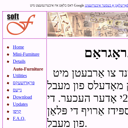
ֿאָרשלאָגן אַ בעסער איבערזעצונג
Home
Mini-Furniture
Details
Auto-Furniture
ינד צו אַרבעטן מיט
Utilities
ק מאָדעלס פון מעבל
פּראַדזשעקס
נייַעס
פֿאַר אַוטאָקאַד ווערסיע 2000י אָדער העכער. די
Download
Updates
ּידז אַרויף די פּלאַן
קויפן
F.A.Q.
פון מעבל.