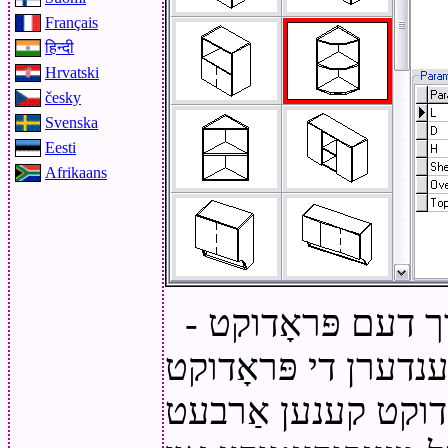
Français
हिन्दी
Hrvatski
česky
Svenska
Eesti
Afrikaans
ך דעם פּראָדוקט -
נדערן די פּראָדוקט
אָדוקט קענען אַרבעט