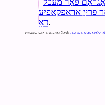
אָגראַם פֿאַר מעבל
ַר פֿרייַ אראפקאפיע
.
דאָ
ֿאָרשלאָגן אַ בעסער איבערזעצונג