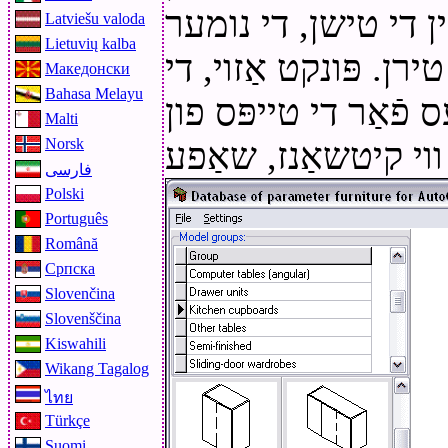
ן די טישן, די נומער
Latviešu valoda
Lietuvių kalba
ן. פּונקט אַזוי, די
Македонски
Bahasa Melayu
 פֿאַר די טייפּס פון
Malti
Norsk
فارسی
Polski
Português
Română
Српска
Slovenčina
Slovenščina
Kiswahili
Wikang Tagalog
ไทย
Türkçe
Suomi