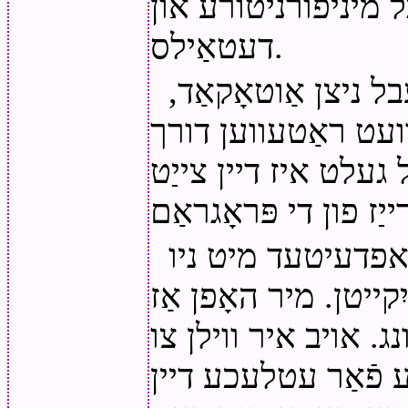
ל מיניפורניטורע און
דעטאַילס.
בל ניצן אַוטאָקאַד,
וועט ראַטעווען דורך
 געלט איז דיין צייַט
אפדעיטעד מיט ניו
קייטן. מיר האָפן אַז
ג. אויב איר ווילן צו
סע פֿאַר עטלעכע דיין