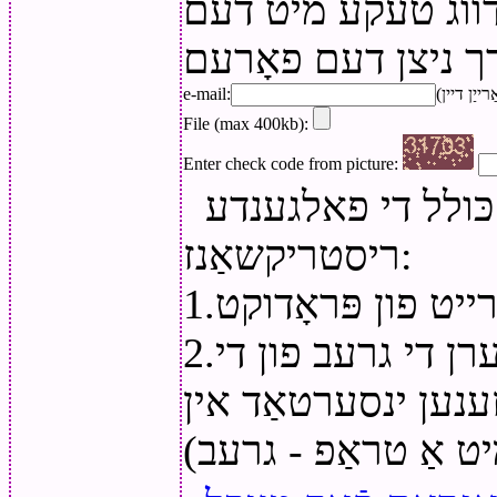
 דווג טעקע מיט דעם
e-mail:
File (max 400kb):
Enter check code from picture:
ּולל די פאלגענדע
ריסטריקשאַנז:
ייט פון פּראָדוקט
2.איר קענען ניט ענדערן די גרעב פון די
ענען ינסערטאַד אין
יט אַ טראַפ - גרעב)