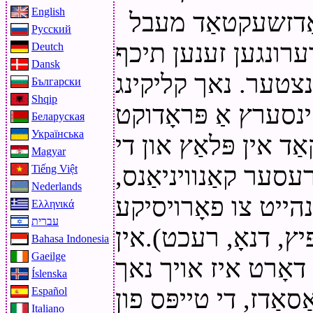
English
ראַדזשעקטאַד מעבל
Русский
דערונגען זענען תיכף
Deutch
Dansk
ֿענצטער. נאך קליקינג
Български
Shqip
ינסערץ אַ פּראָדוקט
Беларуская
Українська
ַד אין פּלאַץ און די
Magyar
עסער קאַנוויניאַנס,
Tiếng Việt
Nederlands
נהייט צו פאָרויסיקע
Ελληνικά
עברית
ּיץ, דנאָ, רעכט).אין
Bahasa Indonesia
Gaeilge
 דאָרט איז אויך נאך
Íslenska
סאַדז, די טייפּס פון
Español
Italiano