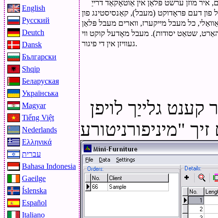
 איר מוזן ערשט פּלאַן אין אַוטאָקאַד דרייַ
English
 פון דעם פּראָדוקט (מעבל), קאַנסיסטינג פון
Русский
ואַלי, כל מעבל מייקערז, ווארים מעבל פּלאַן
 האַרט, שטאַט יסודות). מעבל מאָדעל קוקט ווי
Deutch
געוויזן אין די פיגור.
Dansk
Български
Shqip
Беларуская
Українська
קענט גלייַך לויפן
Magyar
Tiếng Việt
Nederlands
Ελληνικά
עברית
Bahasa Indonesia
Gaeilge
Íslenska
Español
Italiano