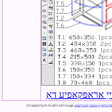
ייַ אראפקאפיע דאָ
ֿאָרשלאָגן אַ בעסער איבערזעצונג