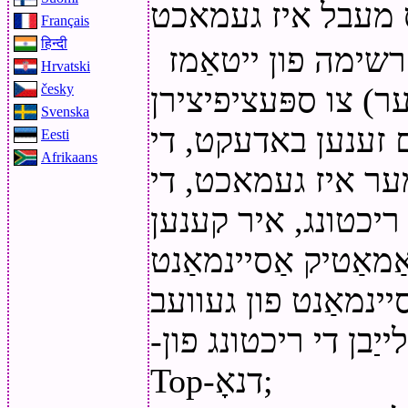
Français
हिन्दी
רשימה פון ייטאַמז
Hrvatski
ר) צו ספּעציפיצירן
česky
Svenska
ם זענען באדעקט, די
Eesti
Afrikaans
מער איז געמאכט, די
ריכטונג, איר קענען
אַמאַטיק אַסיינמאַנט
-פֿאַר ווערטיקאַל קאַמפּאָונאַנץ - קלייַבן די ריכטונג פון
Top-דנאָ;