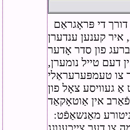
רך די פּראָגראַם
ענען ענדערן, View סטאַטיסטיק
ברעג פון סדר אָדער
ין דעם טייל נומערן,
יר צו טעמפּערעראַלי
אַ געוויסע צאָל פון
ניטורע מאַנשאַפֿט:
מה צו דער צייכענונג