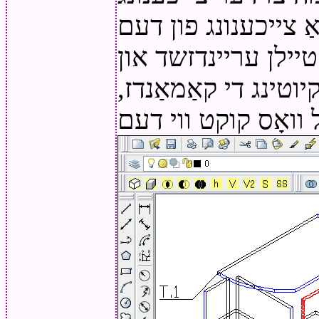
אַ צייכענונג פון דעם
טיילן עריינדזשד און
וטינג די קאַמאַנדז,