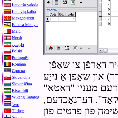
Latviešu valoda
Lietuvių kalba
Македонски
Bahasa Melayu
Malti
Norsk
فارسی
Polski
Português
 דאַרפֿן צו שאַפֿן
Română
Српска
) און שאַפֿן אַ נייַע
Slovenčina
Slovenščina
דעם מעניו "דאַטאַ"
Kiswahili
ָקאַד". דערנאָכדעם,
Wikang Tagalog
ไทย
רשימה פון פרטים פון
Türkçe
Suomi