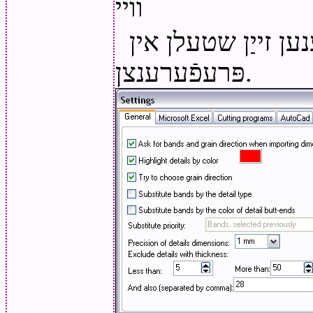
וויי
ן זייַן שטעלן אין
פּרעפֿערענצן.