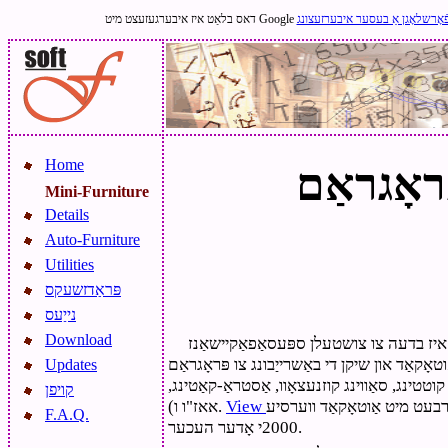
ֿאָרשלאָגן אַ בעסער איבערזעצונג
Home
Mini-Furniture
Details
Auto-Furniture
Utilities
פּראַדזשעקס
נייַעס
Download
 איז בדעה צו צושטעלן ספּעסאַפאַקיישאַנז
וטאָקאַד און שיקן די באַשרייַבונג צו פּראָגראַם
Updates
-פּלאַץ, קוטטינג, סאַווינג קוזנעצאָוו, אַסטראַ-קאַטינג,
קויפן
עט מיט אַוטאָקאַד ווערסיע
אאז"ו ו).
F.A.Q.
2000י אָדער העכער.