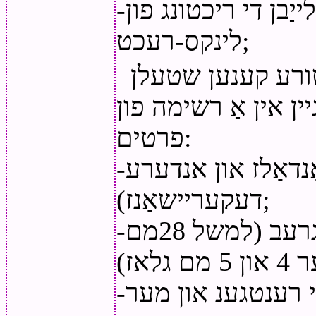
-פֿאַר האָריזאָנטאַל קאַמפּאָונאַנץ - קלייַבן די ריכטונג פון
לינקס-רעכט;
יטורע קענען שטעלן
ין אין אַ רשימה פון
פרטים:
-קליין פרטים (אַזאַ ווי טיר כאַנדאַלז און אנדערע
דעקעריישאַנז);
-פרטים פון אַ ספּעציפיש גרעב (למשל 28מם
-טיילן בעת אַ גרעב פון ווייניקער ווי רענטגענ און מער