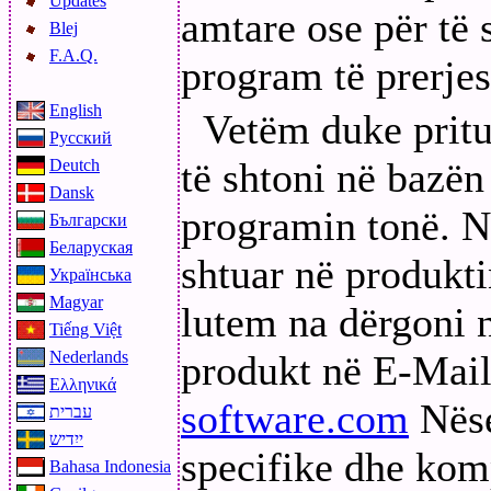
Updates
amtare ose për të 
Blej
F.A.Q.
program të prerjes
English
Vetëm duke pritu
Русский
të shtoni në bazën
Deutch
Dansk
programin tonë. Në
Български
Беларуская
shtuar në produkti
Українська
Magyar
lutem na dërgoni 
Tiếng Việt
Nederlands
produkt në E-Mai
Ελληνικά
software.com
Nëse
עברית
ייִדיש
specifike dhe kom
Bahasa Indonesia