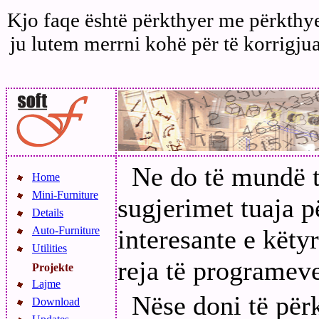
Kjo faqe është përkthyer me përkthye
ju lutem merrni kohë për të korrigjua
Ne do të mundë t
Home
Mini-Furniture
sugjerimet tuaja 
Details
Auto-Furniture
interesante e këty
Utilities
reja të programev
Projekte
Lajme
Nëse doni të për
Download