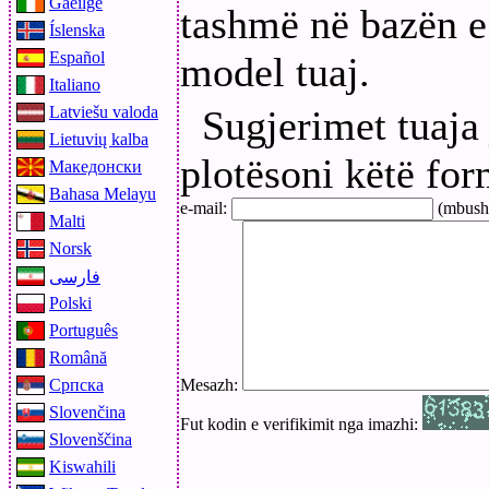
Gaeilge
tashmë në bazën e 
Íslenska
Español
model tuaj.
Italiano
Latviešu valoda
Sugjerimet tuaja
Lietuvių kalba
plotësoni këtë for
Македонски
Bahasa Melayu
e-mail:
(mbushur
Malti
Norsk
فارسی
Polski
Português
Română
Српска
Mesazh:
Slovenčina
Fut kodin e verifikimit nga imazhi:
Slovenščina
Kiswahili