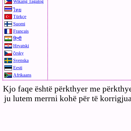
Wikang Tagalog
ไทย
Türkçe
Suomi
Français
हिन्दी
Hrvatski
česky
Svenska
Eesti
Afrikaans
Kjo faqe është përkthyer me përkthye
ju lutem merrni kohë për të korrigjua